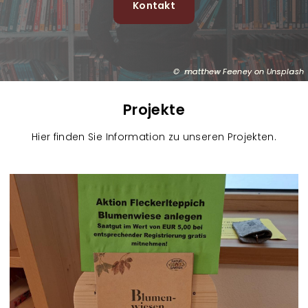
Kontakt
matthew Feeney on Unsplash
Projekte
Hier finden Sie Information zu unseren Projekten.
R
e
f
e
r
e
n
z